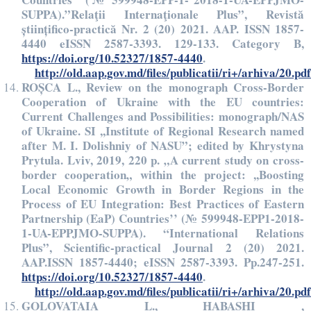
SUPPA).”Relaţii Internaţionale Plus”, Revistă
științifico-practică Nr. 2 (20) 2021. AAP. ISSN 1857-
4440 eISSN 2587-3393. 129-133. Category B,
https://doi.org/10.52327/1857-4440
.
http://old.aap.gov.md/files/publicatii/ri+/arhiva/20.pdf
ROȘCA L., Review on the monograph Cross-Border
Cooperation of Ukraine with the EU countries:
Current Challenges and Possibilities: monograph/NAS
of Ukraine. SI ,,Institute of Regional Research named
after M. I. Dolishniy of NASU”; edited by Khrystyna
Prytula. Lviv, 2019, 220 p. „A current study on cross-
border cooperation„ within the project: ,,Boosting
Local Economic Growth in Border Regions in the
Process of EU Integration: Best Practices of Eastern
Partnership (EaP) Countries’’ (№ 599948-EPP1-2018-
1-UA-EPPJMO-SUPPA). “International Relations
Plus”, Scientific-practical Journal 2 (20) 2021.
AAP.ISSN 1857-4440; eISSN 2587-3393. Pp.247-251.
https://doi.org/10.52327/1857-4440
.
http://old.aap.gov.md/files/publicatii/ri+/arhiva/20.pdf
GOLOVATAIA L., HABASHI ,