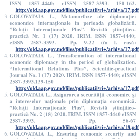
ISSN 1857-4440; eISSN 2587-3393. 150-162.
http://old.aap.gov.md/files/publicatii/ri+/arhiva/17.pdf
GOLOVATAIA L., Metamorfoze ale diplomației
economice internaționale în perioada globalizării.
”Relaţii Internaţionale Plus”, Revistă științifico-
practică Nr. 1 (17) 2020. IRIM. ISSN 1857-4440;
eISSN 2587-3393. Pp. 9-22 (în l. rusă)
http://old.aap.gov.md/files/publicatii/ri+/arhiva/17.pdf
GOLOVATAIA L., Transformation of international
economic diplomacy in the period of globalization.
“International Relations Plus”, Scientific-practical
Journal No. 1 (17) 2020. IRIM. ISSN 1857-4440; eISSN
2587-3393.139-150
http://old.aap.gov.md/files/publicatii/ri+/arhiva/17.pdf
GOLOVATAIA L., Asigurarea securităţii economice şi
a intereselor naţionale prin diplomaţia economică.
”Relaţii Internaţionale Plus”, Revistă științifico-
practică No. 2 (18) 2020. IRIM. ISSN 1857-4440 eISSN
2587-3393. Pp. 56-67
http://old.aap.gov.md/files/publicatii/ri+/arhiva/18.pdf
GOLOVATAIA L., Ensuring economic security and