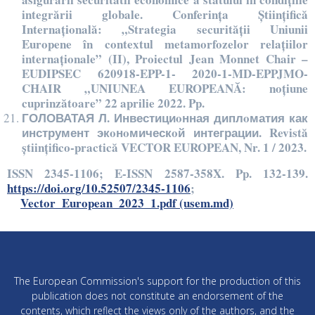
integrării globale. Conferința Științifică
Internațională: „Strategia securității Uniunii
Europene în contextul metamorfozelor relațiilor
internaționale” (II), Proiectul Jean Monnet Chair –
EUDIPSEC 620918-EPP-1- 2020-1-MD-EPPJMO-
CHAIR „UNIUNEA EUROPEANĂ: noțiune
cuprinzătoare” 22 aprilie 2022. Pp.
ГОЛОВАТАЯ Л. Инвестициoнная диплoматия как
инструмент экoнoмическoй интеграции. Revistă
științifico-practică VECTOR EUROPEAN, Nr. 1 / 2023.
ISSN 2345-1106; E-ISSN 2587-358X. Pp. 132-139.
https://doi.org/10.52507/2345-1106
;
Vector_European_2023_1.pdf (usem.md)
The European Commission's support for the production of this
publication does not constitute an endorsement of the
contents, which reflect the views only of the authors, and the