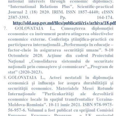
national interests through economic diplomacy.
“International Relations Plus”, Scientific-practical
Journal 2 (18) 2020. IRIM. ISSN 1857-4440; eISSN
2587-3393. Pp. 164-174.
http://old.aap.gov.md/files/publicatii/ri+/arhiva/18.pdf
GOLOVATAIA L., Cunoașterea diplomației
economice ca instrument pentru atingerea obiectivelor
economice externe. Conferința științifica-practică cu
participarea internațională „Performanţa în educaţie –
factor-cheie în asigurarea securităţii umane”. 9-10
Octombrie 2020
Acțiune din cadrul Proiectului
.
Național „Consolidarea sistemului de securitate
națională prin cunoaștere și comunicare”,„Program de
stat” (2020-2023).
GOLOVATAIA L., Actori nestatali în diplomația
economică și influența lor asupra durabilității și
securității economice. Materialele Mesei Rotunde
Internaționale ”Particukarități ale dezvoltării
economice locale în spațiul transfrontalier Ucraina-
Moldova-România”. 10-11 iunie 2021. ISBN 978-9975-
56-957-6. Volumul a fost publicat cu sprijinul Comisiei
Europene, Erasmus+ Program a UE, proiectul