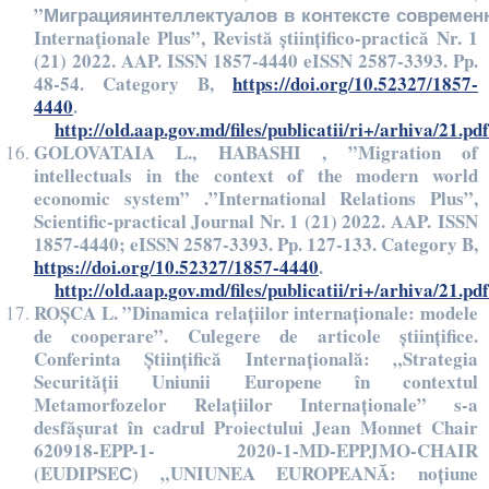
”Миграцияинтеллектуалов в контексте современ
Internaţionale Plus”, Revistă științifico-practică Nr. 1
(21) 2022. AAP. ISSN 1857-4440 eISSN 2587-3393. Pp.
48-54. Category B,
https://doi.org/10.52327/1857-
4440
.
http://old.aap.gov.md/files/publicatii/ri+/arhiva/21.pdf
GOLOVATAIA L., HABASHI , ”Migration of
intellectuals in the context of the modern world
economic system” .”International Relations Plus”,
Scientific-practical Journal Nr. 1 (21) 2022. AAP. ISSN
1857-4440; eISSN 2587-3393. Pp. 127-133. Category B,
https://doi.org/10.52327/1857-4440
.
http://old.aap.gov.md/files/publicatii/ri+/arhiva/21.pdf
ROȘCA L. ”Dinamica relațiilor internaționale: modele
de cooperare”. Culegere de articole științifice.
Conferinta Științifică Internațională: „Strategia
Securității Uniunii Europene în contextul
Metamorfozelor Relațiilor Internaționale” s-a
desfășurat în cadrul Proiectului Jean Monnet Chair
620918-EPP-1- 2020-1-MD-EPPJMO-CHAIR
(EUDIPSEС) „UNIUNEA EUROPEANĂ: noțiune