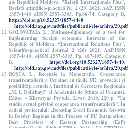
ale Republicii Moldova. ”Relaţii Internaţionale Plus”,
Revistă științifico-practică Nr. 2 (20) 2021. AAP. ISSN
1857-4440 eISSN 2587-3393. Pp.66-74. Category B,
https://doi.org/10.52327/1857-4440
.
http://old.aap.gov.md/files/publicatii/ri+/arhiva/20.pdf
GOLOVATAIA L., Business-diplomacy as a tool for
implementing foreign economic interests of the
Republic of Moldova. “International Relations Plus”,
Scientific-practical Journal 2 (20) 2021. AAP.ISSN
1857-4440; eISSN 2587-3393. Pp. 187-195. Category
B,
https://doi.org/10.52327/1857-4440
.
http://old.aap.gov.md/files/publicatii/ri+/arhiva/20.pdf
ROȘCA L., Recenzie la Monografia: Cooperarea
transfrontalieră a Ucrainei cu țările UE: provocări și
posibilități actuale./„Institutul de Cercetare Regională
„M. I. Dolishnyj” al Academiei de Științe al Ucrainei.
Editor – Khrystyna Prytula. Livov, 2019, 220 p. ”Un
studiu actual privind cooperarea transfrontalieră”. În
cadrul proiectului: ,,Boosting Local Economic Growth
in Border Regions in the Process of EU Integration:
Best Practices of Eastern Partnership (EaP)
Countries’’ (№ 599948-EPP-1- 2018-1-UA-EPPJMO-