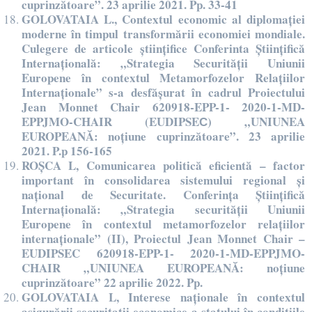
cuprinzătoare”. 23 aprilie 2021. Pp. 33-41
GOLOVATAIA L., Contextul economic al diplomației
moderne în timpul transformării economiei mondiale.
Culegere de articole științifice Conferinta Științifică
Internațională: „Strategia Securității Uniunii
Europene în contextul Metamorfozelor Relațiilor
Internaționale” s-a desfășurat în cadrul Proiectului
Jean Monnet Chair 620918-EPP-1- 2020-1-MD-
EPPJMO-CHAIR (EUDIPSEС) „UNIUNEA
EUROPEANĂ: noțiune cuprinzătoare”. 23 aprilie
2021. P.p 156-165
ROȘCA L, Comunicarea politică eficientă – factor
important în consolidarea sistemului regional și
național de Securitate. Conferința Științifică
Internațională: „Strategia securității Uniunii
Europene în contextul metamorfozelor relațiilor
internaționale” (II), Proiectul Jean Monnet Chair –
EUDIPSEC 620918-EPP-1- 2020-1-MD-EPPJMO-
CHAIR „UNIUNEA EUROPEANĂ: noțiune
cuprinzătoare” 22 aprilie 2022. Pp.
GOLOVATAIA L, Interese naționale în contextul
asigurării securitatii economice a statului în condițiile