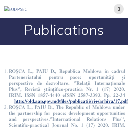
Publications
ROȘCA L., PAIU D., Republica Moldova în cadrul
Parteneriatului pentru pace: oportunități și
perspective de dezvoltare. ”Relaţii Internaţionale
Plus”, Revistă științifico-practică Nr. 1 (17) 2020.
IRIM. ISSN 1857-4440 eISSN 2587-3393. Pp. 22-34
http://old.aap.gov.md/files/publicatii/ri+/arhiva/17.pdf
ROȘCA L., PAIU D., The Republic of Moldova under
the partnership for peace: development opportunities
and perspectives.”International Relations Plus”,
Scientific-practical Journal No. 1 (17) 2020. IRIM.