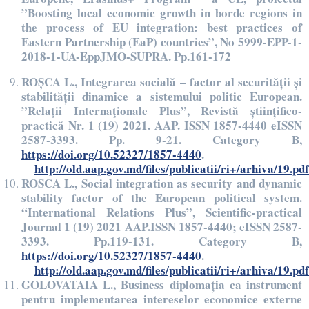
”Boosting local economic growth in borde regions in
the process of EU integration: best practices of
Eastern Partnership (EaP) countries”, No 5999-EPP-1-
2018-1-UA-EppJMO-SUPRA. Pp.161-172
ROȘCA L., Integrarea socială – factor al securității și
stabilității dinamice a sistemului politic European.
”Relaţii Internaţionale Plus”, Revistă științifico-
practică Nr. 1 (19) 2021. AAP. ISSN 1857-4440 eISSN
2587-3393. Pp. 9-21. Category B,
https://doi.org/10.52327/1857-4440
.
http://old.aap.gov.md/files/publicatii/ri+/arhiva/19.pdf
ROSCA L., Social integration as security and dynamic
stability factor of the European political system.
“International Relations Plus”, Scientific-practical
Journal 1 (19) 2021 AAP.ISSN 1857-4440; eISSN 2587-
3393. Pp.119-131. Category B,
https://doi.org/10.52327/1857-4440
.
http://old.aap.gov.md/files/publicatii/ri+/arhiva/19.pdf
GOLOVATAIA L., Business diplomația ca instrument
pentru implementarea intereselor economice externe